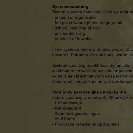
Systeemcoaching
Binnen systeem coaching kijken we naar d
- je team of organisatie
- het gezin waarin je bent opgegroeid
- school, opleiding of klas
- je vriendenkring
- je relatie of huwelijk
In elk systeem neem je onbewust een rol a
bewaren. Patronen die ooit nuttig waren, 
Systeemcoaching maakt deze dynamieken zi
vasthouden en welke keuzes beter passen bij
— en is een krachtige vorm van persoonlijk
Onderdeel hiervan kunnen zijn: familieopst
Voor jouw persoonlijke ontwikkeling
I
edere coaching is maatwerk. Afhankelijk va
- Lichaamswerk
- Kernkwadrant
- Ademhalingsoefeningen
- As-if frame
- Praktische reflectie en opdrachten