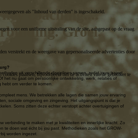
ney coaching....
weergegeven als "Inhoud van derden" is ingeschakeld.
rbinding. Groei.
gen voor een uniforme uitstraling van de site, aangepast op de vraag
den verstrekt en de weergave van gepersonaliseerde advertenties door
burg?
ethoden uit verschillende disciplines samen, zodat jouw traject
ookies plaatsen, bijvoorbeeld om de activiteit van de gebruiker te
 Of het nu gaat om persoonlijke ontwikkeling, werk, relaties of
ig hebt om verder te komen.
 compleet mens. We betrekken alle lagen die samen jouw ervaring
en, sociale omgeving en zingeving. Het uitgangspunt is dat je
ikkelen. Soms zitten deze echter verstopt achter overtuigingen of
w verbinding te maken met je kwaliteiten en innerlijke kracht. Zo
 en te doen wat écht bij jou past. Methodieken zoals het GROW-
bij worden ingezet.