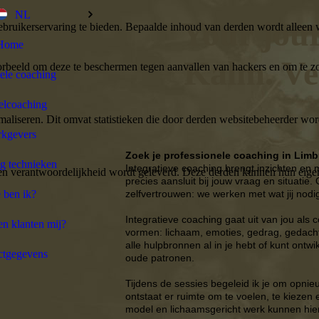
NL
Your jour
bruikerservaring te bieden. Bepaalde inhoud van derden wordt alleen 
Home
Kalm. Ve
rbeeld om deze te beschermen tegen aanvallen van hackers en om te zor
ele coaching
lcoaching
aliseren. Dit omvat statistieken die door derden websitebeheerder wor
kgevers
Zoek je professionele coaching in Lim
g technieken
Integratieve coaching brengt inzichten en m
n verantwoordelijkheid wordt geleverd. Deze derden kunnen hun eigen c
precies aansluit bij jouw vraag en situatie.
 ben ik?
zelfvertrouwen: we werken met wat jij nod
Integratieve coaching gaat uit van jou als
n klanten mij?
vormen: lichaam, emoties, gedrag, gedacht
alle hulpbronnen al in je hebt of kunt ontw
ctgegevens
oude patronen.
Tijdens de sessies begeleid ik je om opnieu
ontstaat er ruimte om te voelen, te kiezen
model en lichaamsgericht werk kunnen hier